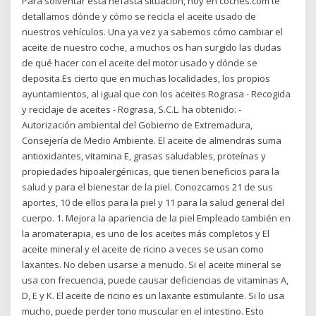
Para solventar esta nefasta situación, hoy en coches.com te
detallamos dónde y cómo se recicla el aceite usado de
nuestros vehículos. Una ya vez ya sabemos cómo cambiar el
aceite de nuestro coche, a muchos os han surgido las dudas
de qué hacer con el aceite del motor usado y dónde se
deposita.Es cierto que en muchas localidades, los propios
ayuntamientos, al igual que con los aceites Rograsa - Recogida
y reciclaje de aceites - Rograsa, S.C.L. ha obtenido: -
Autorización ambiental del Gobierno de Extremadura,
Consejería de Medio Ambiente. El aceite de almendras suma
antioxidantes, vitamina E, grasas saludables, proteínas y
propiedades hipoalergénicas, que tienen beneficios para la
salud y para el bienestar de la piel. Conozcamos 21 de sus
aportes, 10 de ellos para la piel y 11 para la salud general del
cuerpo. 1. Mejora la apariencia de la piel Empleado también en
la aromaterapia, es uno de los aceites más completos y El
aceite mineral y el aceite de ricino a veces se usan como
laxantes. No deben usarse a menudo. Si el aceite mineral se
usa con frecuencia, puede causar deficiencias de vitaminas A,
D, E y K. El aceite de ricino es un laxante estimulante. Si lo usa
mucho, puede perder tono muscular en el intestino. Esto