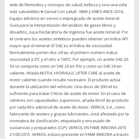
web de Remedios y consejos de salud, belleza y viva una vida
más saludables ♥ Genial Con salud - NMX-J-308/3-ANCE-2014,
Equipo eléctrico en servici o impregnado de aceite mineral-
Guía para la interpretación del análisis de gases libres y
disueltos, cuya Declaratoria de Vigencia fue aceite mineral. Por
el contrario los aceites sintéticos pueden obtener un índice API
mayor que el mineral. El SAE es el índice de viscosidad.
Normalmente ponen dos cifras; el primero numero indica
viscosidad a 0ºC y el otro a 100ºC. Por ejemplo, un aceite SAE 20-
50 se comporta como un SAE 20 en frío y como un SAE 50 en
caliente. Añada MOTUL HYDRAULIC LIFTER CARE al aceite de
motor caliente cuando resulte necesario. El producto actúa
durante la utilización del vehículo. Una dosis de 300 ml es
suficiente para tratar 5 litros de aceite de motor. En el caso de
cárteres con capacidades superiores, añada 60 ml de producto
por cada litro adicional de aceite de motor. VERKOL S.A., como
fabricante de aceites y grasas lubricantes, está afectado por la
normativa de clasificación, etiquetado y envasado de
sustancias y preparados (CLP). VERKOL EN FAME INNOWA 2015
21/05/2015. VERKOL estuvo presente en FAME INNOWA a través