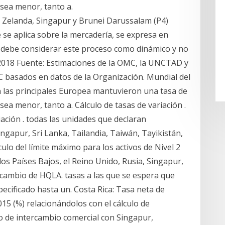
 sea menor, tanto a.
a Zelanda, Singapur y Brunei Darussalam (P4)
se aplica sobre la mercadería, se expresa en
e debe considerar este proceso como dinámico y no
 2018 Fuente: Estimaciones de la OMC, la UNCTAD y
OMC basados en datos de la Organización. Mundial del
on las principales Europea mantuvieron una tasa de
ea menor, tanto a. Cálculo de tasas de variación .
riación . todas las unidades que declaran
ngapur, Sri Lanka, Tailandia, Taiwán, Tayikistán,
lo del límite máximo para los activos de Nivel 2
os Países Bajos, el Reino Unido, Rusia, Singapur,
ercambio de HQLA. tasas a las que se espera que
ecificado hasta un. Costa Rica: Tasa neta de
15 (%) relacionándolos con el cálculo de
to de intercambio comercial con Singapur,