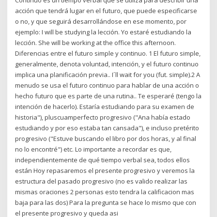
acción que tendrá lugar en el futuro, que puede especificarse
o no, y que seguirá desarrollándose en ese momento, por
ejemplo: I will be studying la lección. Yo estaré estudiando la
lección. She will be working at the office this afternoon.
Diferencias entre el futuro simple y continuo. 1 El futuro simple,
generalmente, denota voluntad, intención, y el futuro continuo
implica una planificación previa.. I´ll wait for you (fut. simple).2 A
menudo se usa el futuro continuo para hablar de una acción o
hecho futuro que es parte de una rutina.. Te esperaré (tengo la
intención de hacerlo). Estaría estudiando para su examen de
historia"), pluscuamperfecto progresivo ("Ana había estado
estudiando y por eso estaba tan cansada"), e incluso pretérito
progresivo ("Estuve buscando el libro por dos horas, y al final
no lo encontré") etc. Lo importante a recordar es que,
independientemente de qué tiempo verbal sea, todos ellos
están Hoy repasaremos el presente progresivo y veremos la
estructura del pasado progresivo (no es valido realizar las
mismas oraciones 2 personas esto tendra la calificacion mas
baja para las dos) Para la pregunta se hace lo mismo que con
el presente progresivo y queda asi