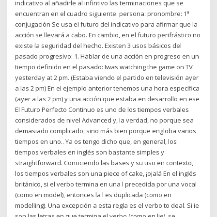
indicativo al añadirle al infintivo las terminaciones que se
encuentran en el cuadro siguiente. persona: pronombre: 1ª
conjugación Se usa el futuro del indicativo para afirmar que la
acción se llevará a cabo. En cambio, en el futuro perifrástico no
existe la seguridad del hecho. Existen 3 usos básicos del
pasado progresivo: 1. Hablar de una acción en progreso en un
tiempo definido en el pasado: Iwas watching the game on TV
yesterday at 2 pm. (Estaba viendo el partido en televisión ayer
a las 2 pm) En el ejemplo anterior tenemos una hora específica
(ayer a las 2 pm) y una acción que estaba en desarrollo en ese
El Futuro Perfecto Continuo es uno de los tiempos verbales
considerados de nivel Advanced y, la verdad, no porque sea
demasiado complicado, sino más bien porque engloba varios
tiempos en uno.. Ya os tengo dicho que, en general, los
tiempos verbales en inglés son bastante simples y
straightforward. Conociendo las bases y su uso en contexto,
los tiempos verbales son una piece of cake, ¡ojalá En el inglés
británico, si el verbo termina en una l precedida por una vocal
(como en model), entonces la l es duplicada (como en
modelling). Una excepción a esta regla es el verbo to deal. Si ie
son las letras en que termina el verbo (como en lie), se