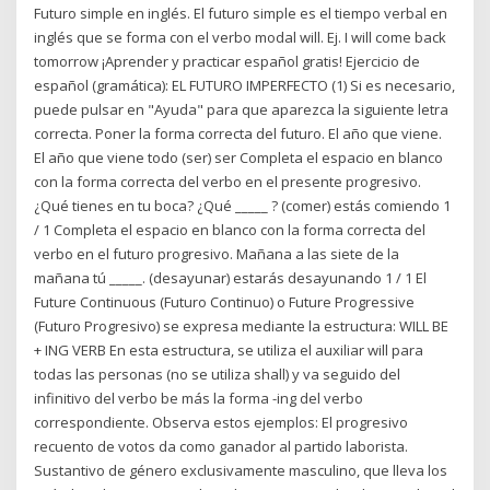
Futuro simple en inglés. El futuro simple es el tiempo verbal en
inglés que se forma con el verbo modal will. Ej. I will come back
tomorrow ¡Aprender y practicar español gratis! Ejercicio de
español (gramática): EL FUTURO IMPERFECTO (1) Si es necesario,
puede pulsar en "Ayuda" para que aparezca la siguiente letra
correcta. Poner la forma correcta del futuro. El año que viene.
El año que viene todo (ser) ser Completa el espacio en blanco
con la forma correcta del verbo en el presente progresivo.
¿Qué tienes en tu boca? ¿Qué _____ ? (comer) estás comiendo 1
/ 1 Completa el espacio en blanco con la forma correcta del
verbo en el futuro progresivo. Mañana a las siete de la
mañana tú _____. (desayunar) estarás desayunando 1 / 1 El
Future Continuous (Futuro Continuo) o Future Progressive
(Futuro Progresivo) se expresa mediante la estructura: WILL BE
+ ING VERB En esta estructura, se utiliza el auxiliar will para
todas las personas (no se utiliza shall) y va seguido del
infinitivo del verbo be más la forma -ing del verbo
correspondiente. Observa estos ejemplos: El progresivo
recuento de votos da como ganador al partido laborista.
Sustantivo de género exclusivamente masculino, que lleva los